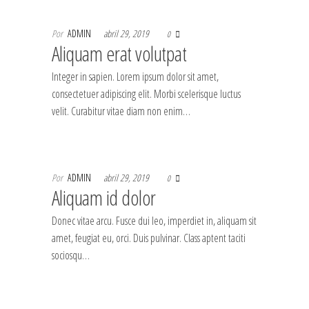
Por
ADMIN
abril 29, 2019
0
Aliquam erat volutpat
Integer in sapien. Lorem ipsum dolor sit amet,
consectetuer adipiscing elit. Morbi scelerisque luctus
velit. Curabitur vitae diam non enim…
Por
ADMIN
abril 29, 2019
0
Aliquam id dolor
Donec vitae arcu. Fusce dui leo, imperdiet in, aliquam sit
amet, feugiat eu, orci. Duis pulvinar. Class aptent taciti
sociosqu…