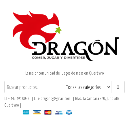
Saltar
al
contenido
La mejor comunidad de juegos de mesa en Querétaro
+ 442.495.0037 ||
eldragonbg@gmail.com || Blvd. La Campana 940, Juriquilla
Querétaro ||