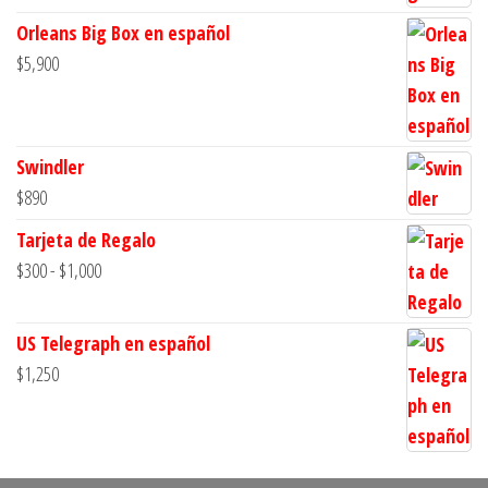
Orleans Big Box en español
$
5,900
Swindler
$
890
Tarjeta de Regalo
Rango
$
300
-
$
1,000
de
precios:
US Telegraph en español
desde
$
1,250
$300
hasta
$1,000