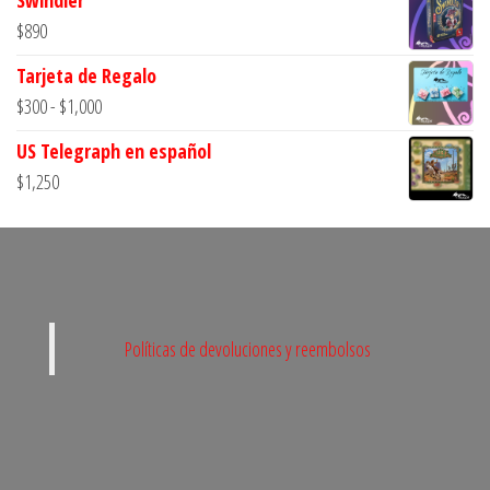
$
890
Tarjeta de Regalo
Rango
$
300
-
$
1,000
de
US Telegraph en español
precios:
$
1,250
desde
$300
hasta
$1,000
Políticas de devoluciones y reembolsos