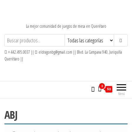
Saltar
al
contenido
La mejor comunidad de juegos de mesa en Querétaro
+ 442.495.0037 ||
eldragonbg@gmail.com || Blvd. La Campana 940, Juriquilla
Querétaro ||
0
$0
Menú
ABJ