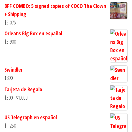
BFF COMBO: 5 signed copies of COCO Tha Clown
+ Shipping
$
3,075
Orleans Big Box en español
$
5,900
Swindler
$
890
Tarjeta de Regalo
Rango
$
300
-
$
1,000
de
precios:
US Telegraph en español
desde
$
1,250
$300