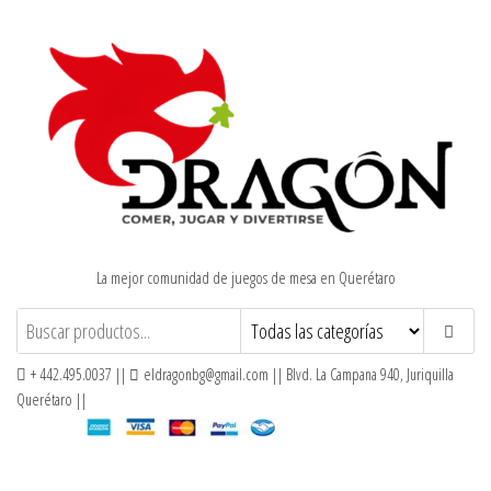
Saltar
al
contenido
La mejor comunidad de juegos de mesa en Querétaro
+ 442.495.0037 ||
eldragonbg@gmail.com || Blvd. La Campana 940, Juriquilla
Querétaro ||