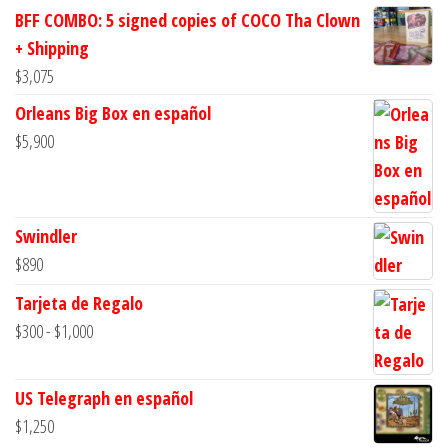
BFF COMBO: 5 signed copies of COCO Tha Clown
+ Shipping
$
3,075
Orleans Big Box en español
$
5,900
Swindler
$
890
Tarjeta de Regalo
Rango
$
300
-
$
1,000
de
precios:
US Telegraph en español
desde
$
1,250
$300