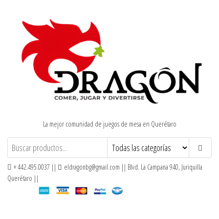
Saltar
al
contenido
La mejor comunidad de juegos de mesa en Querétaro
+ 442.495.0037 ||
eldragonbg@gmail.com || Blvd. La Campana 940, Juriquilla
Querétaro ||