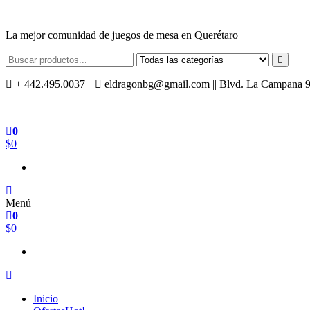
Saltar
al
La mejor comunidad de juegos de mesa en Querétaro
contenido
+ 442.495.0037 ||
eldragonbg@gmail.com || Blvd. La Campana 940,
0
$0
Menú
0
$0
Inicio