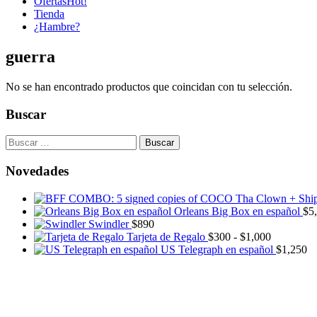
Ofertas
Hot!
Tienda
¿Hambre?
guerra
No se han encontrado productos que coincidan con tu selección.
Buscar
Buscar:
Novedades
Orleans Big Box en español
$
5
Swindler
$
890
Rango
Tarjeta de Regalo
$
300
-
$
1,000
de
US Telegraph en español
$
1,250
precios:
desde
$300
hasta
$1,000