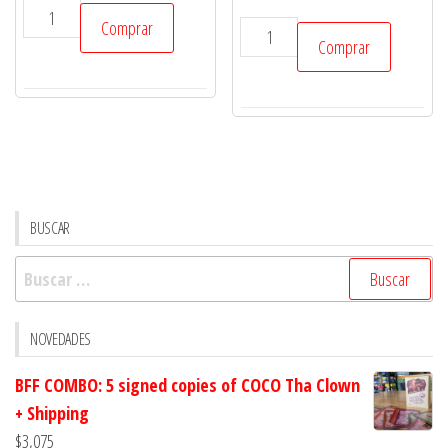
Swindler
Comprar
Anarquistas
cantidad
Comprar
-
suplemento
Vampiro
en
español
cantidad
BUSCAR
Buscar:
NOVEDADES
BFF COMBO: 5 signed copies of COCO Tha Clown
+ Shipping
$
3,075