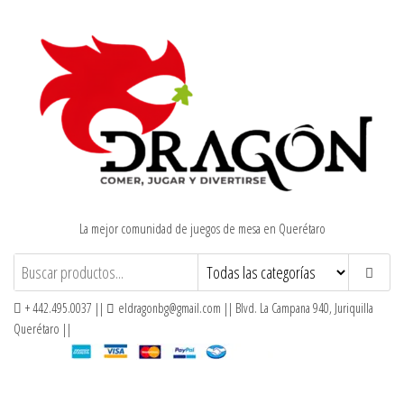
Saltar
al
contenido
La mejor comunidad de juegos de mesa en Querétaro
+ 442.495.0037 ||
eldragonbg@gmail.com || Blvd. La Campana 940, Juriquilla
Querétaro ||