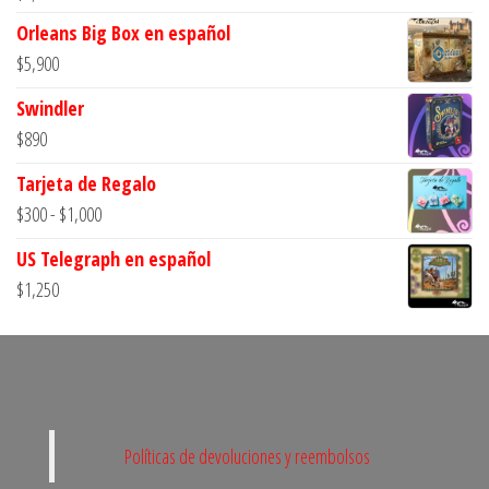
Orleans Big Box en español
$
5,900
Swindler
$
890
Tarjeta de Regalo
Rango
$
300
-
$
1,000
de
US Telegraph en español
precios:
$
1,250
desde
$300
hasta
$1,000
Políticas de devoluciones y reembolsos