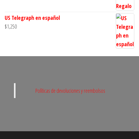
de
precios:
US Telegraph en español
desde
$
1,250
$300
hasta
$1,000
Políticas de devoluciones y reembolsos