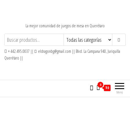
Saltar
al
contenido
La mejor comunidad de juegos de mesa en Querétaro
+ 442.495.0037 ||
eldragonbg@gmail.com || Blvd. La Campana 940, Juriquilla
Querétaro ||
0
$0
Menú