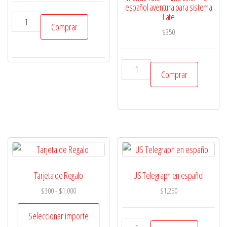
español aventura para sistema
Fate
7o.
Comprar
Mar
$
350
-
Rol
Mundo
Comprar
en
Fate
español
-
cantidad
Time
Liner
-
en
español
Tarjeta de Regalo
US Telegraph en español
aventura
Rango
$
300
-
$
1,000
$
1,250
para
de
sistema
precios:
Seleccionar importe
Fate
US
desde