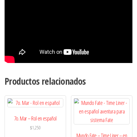
Productos relacionados
7o. Mar – Rol en español
$
1,250
Mundo Fate – Time Liner – en