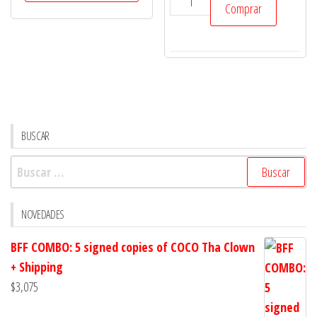
Comprar
cantidad
Telegraph
$300
hasta
en
$1,000
español
cantidad
BUSCAR
Buscar:
NOVEDADES
BFF COMBO: 5 signed copies of COCO Tha Clown
+ Shipping
$
3,075