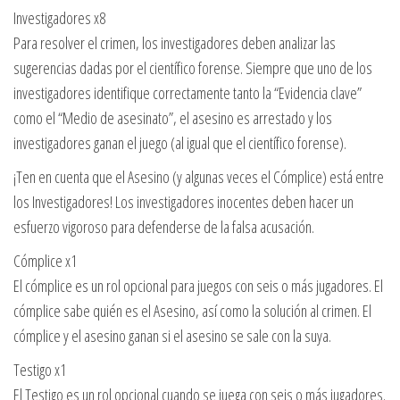
Investigadores x8
Para resolver el crimen, los investigadores deben analizar las
sugerencias dadas por el científico forense. Siempre que uno de los
investigadores identifique correctamente tanto la “Evidencia clave”
como el “Medio de asesinato”, el asesino es arrestado y los
investigadores ganan el juego (al igual que el científico forense).
¡Ten en cuenta que el Asesino (y algunas veces el Cómplice) está entre
los Investigadores! Los investigadores inocentes deben hacer un
esfuerzo vigoroso para defenderse de la falsa acusación.
Cómplice x1
El cómplice es un rol opcional para juegos con seis o más jugadores. El
cómplice sabe quién es el Asesino, así como la solución al crimen. El
cómplice y el asesino ganan si el asesino se sale con la suya.
Testigo x1
El Testigo es un rol opcional cuando se juega con seis o más jugadores.