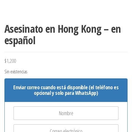
Asesinato en Hong Kong – en
español
$
1,200
Sin existencias
Enviar correo cuando está disponible (el teléfono es
opcional y solo para WhatsApp)