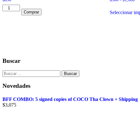
de
Swindler
pre
Seleccionar im
Comprar
cantidad
de
$3
has
$1
Buscar
Buscar:
Novedades
BFF COMBO: 5 signed copies of COCO Tha Clown + Shipping
$
3,075