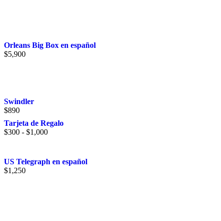
Orleans Big Box en español
$
5,900
Swindler
$
890
Tarjeta de Regalo
Rango
$
300
-
$
1,000
de
precios:
desde
US Telegraph en español
$300
$
1,250
hasta
$1,000