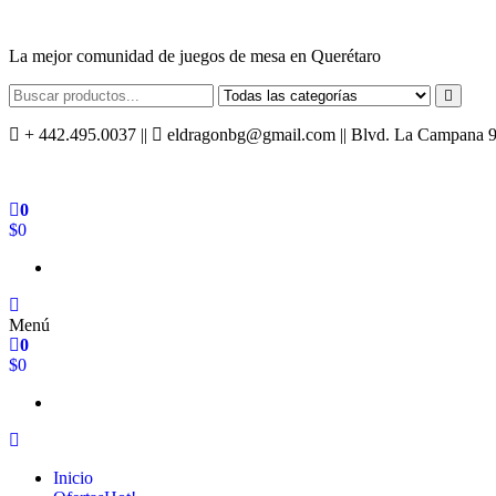
Saltar
al
La mejor comunidad de juegos de mesa en Querétaro
contenido
+ 442.495.0037 ||
eldragonbg@gmail.com || Blvd. La Campana 940,
0
$0
Menú
0
$0
Inicio