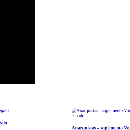
galo
Anarquistas – suplemento Va
ngo