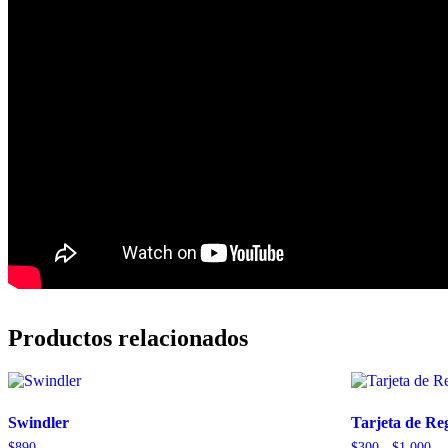
Productos relacionados
Swindler
Tarjeta de Re
Ra
$
890
$
300
-
$
1,000