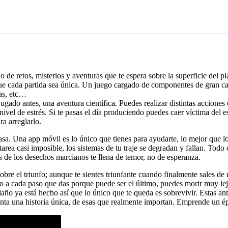
e retos, misterios y aventuras que te espera sobre la superficie del pl
ue cada partida sea única. Un juego cargado de componentes de gran ca
has, etc…
gado antes, una aventura científica. Puedes realizar distintas acciones 
nivel de estrés. Si te pasas el día produciendo puedes caer víctima del es
ra arreglarlo.
 casa. Una app móvil es lo único que tienes para ayudarte, lo mejor que l
 tarea casi imposible, los sistemas de tu traje se degradan y fallan. To
s de los desechos marcianos te llena de temor, no de esperanza.
obre el triunfo; aunque te sientes triunfante cuando finalmente sales d
 a cada paso que das porque puede ser el último, puedes morir muy lej
daño ya está hecho así que lo único que te queda es sobrevivir. Estas an
a una historia única, de esas que realmente importan. Emprende un épic