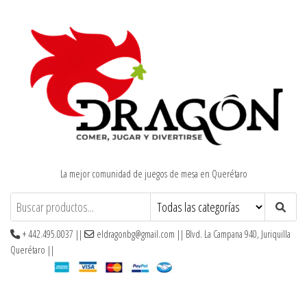
Saltar
al
contenido
La mejor comunidad de juegos de mesa en Querétaro
+ 442.495.0037 ||
eldragonbg@gmail.com || Blvd. La Campana 940, Juriquilla
Querétaro ||