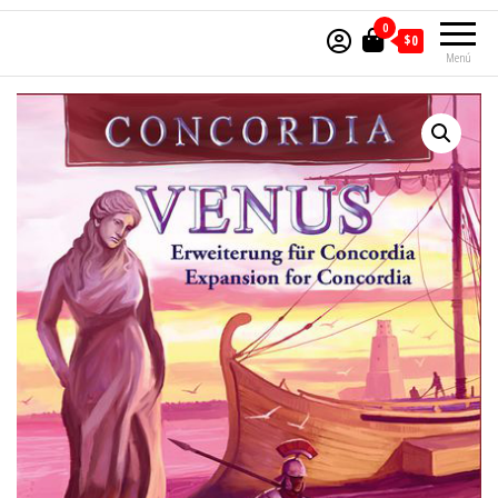
0
$0
Menú