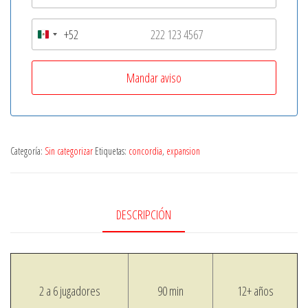
+52
M
e
x
i
c
o
Categoría:
Sin categorizar
Etiquetas:
concordia
,
expansion
+
5
2
DESCRIPCIÓN
2 a 6 jugadores
90 min
12+ años