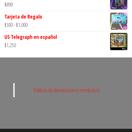
$
890
Tarjeta de Regalo
Rango
$
300
-
$
1,000
de
US Telegraph en español
precios:
$
1,250
desde
$300
hasta
$1,000
Políticas de devoluciones y reembolsos