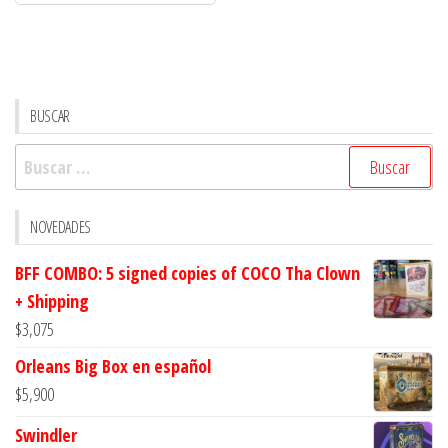
signed
copies
of
COCO
Tha
BUSCAR
Clown
Buscar:
+
Shipping
cantidad
NOVEDADES
BFF COMBO: 5 signed copies of COCO Tha Clown
+ Shipping
$
3,075
Orleans Big Box en español
$
5,900
Swindler