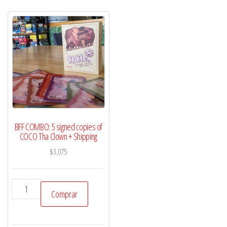
BFF COMBO: 5 signed copies of
COCO Tha Clown + Shipping
$
3,075
BFF
Comprar
COMBO:
5