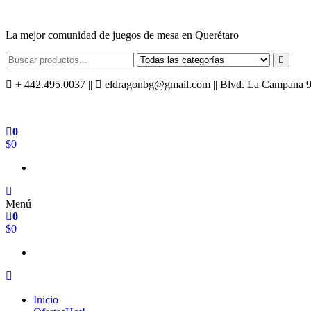
Saltar
al
La mejor comunidad de juegos de mesa en Querétaro
contenido
+ 442.495.0037 ||
eldragonbg@gmail.com || Blvd. La Campana 940,
0
$0
Menú
0
$0
Inicio