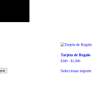
Tarjeta de Regalo
Rango
$
300
-
$
1,000
de
precios:
Seleccionar importe
rar
desde
$300
hasta
$1,000