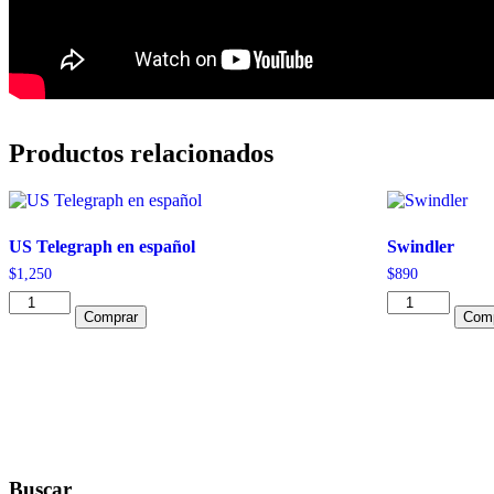
Productos relacionados
US Telegraph en español
Swindler
$
1,250
$
890
US
Swindler
Comprar
Comp
Telegraph
cantidad
en
español
cantidad
Buscar