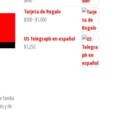
$
890
Tarjeta de Regalo
Rango
$
300
-
$
1,000
de
precios:
US Telegraph en español
desde
$
1,250
$300
hasta
$1,000
 familia
nto y de