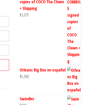
copies of COCO Tha Clown
no es
+ Shipping
$
3,075
Orleans Big Box en español
$
5,900
Swindler