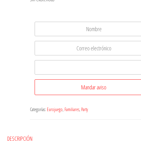
Enviar correo cuando está disponible (el teléfo
opcional y solo para WhatsApp)
Categorías:
Eurojuego
,
Familiares
,
Party
DESCRIPCIÓN