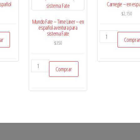
spañol
Carnegie – en esp
$
2,150
Mundo Fate – Time Liner – en
español aventura para
sistema Fate
Carnegie
ar
Compra
-
$
350
en
español
Mundo
Comprar
cantidad
Fate
-
Time
Liner
-
en
español
aventura