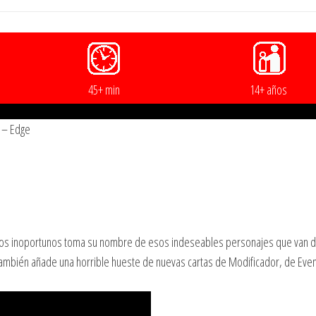
45+ min
14+ años
 – Edge
ados inoportunos toma su nombre de esos indeseables personajes que van de
Y también añade una horrible hueste de nuevas cartas de Modificador, de Eve