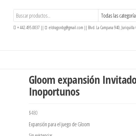
+ 442.495.0037 ||
eldragonbg@gmail.com || Blvd. La Campana 940, Juriquilla
Gloom expansión Invitad
Inoportunos
$
480
Expansión para el juego de Gloom
Sin existencias