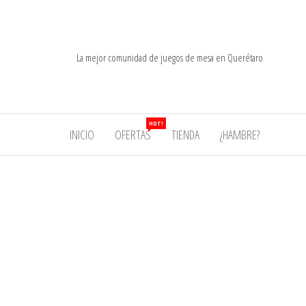
Saltar
al
contenido
La mejor comunidad de juegos de mesa en Querétaro
HOT!
INICIO
OFERTAS
TIENDA
¿HAMBRE?