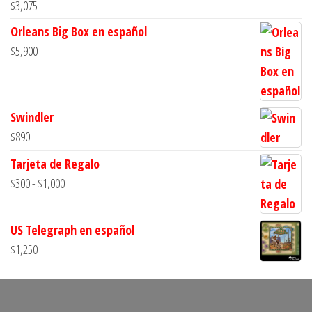
$
3,075
Orleans Big Box en español
$
5,900
Swindler
$
890
Tarjeta de Regalo
Rango
$
300
-
$
1,000
de
precios:
US Telegraph en español
desde
$
1,250
$300
hasta
$1,000