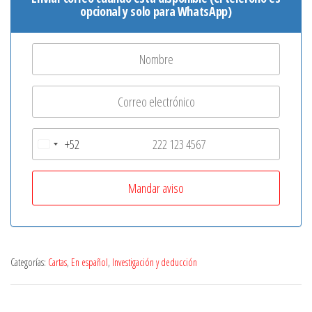
opcional y solo para WhatsApp)
+52
M
e
x
i
c
o
Categorías:
Cartas
,
En español
,
Investigación y deducción
+
5
2