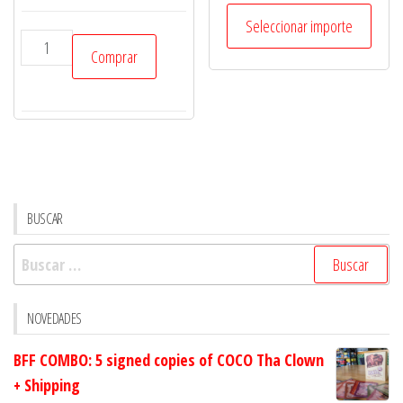
de
precios:
Seleccionar importe
7o.
desde
Comprar
Mar
$300
hasta
-
$1,000
Rol
en
español
cantidad
BUSCAR
Buscar:
NOVEDADES
BFF COMBO: 5 signed copies of COCO Tha Clown
+ Shipping