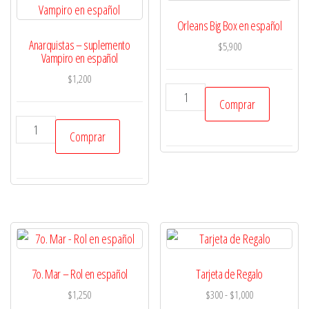
Orleans Big Box en español
Anarquistas – suplemento
$
5,900
Vampiro en español
$
1,200
Orleans
Comprar
Big
Anarquistas
Box
Comprar
-
en
suplemento
español
Vampiro
cantidad
en
español
cantidad
7o. Mar – Rol en español
Tarjeta de Regalo
Rango
$
1,250
$
300
-
$
1,000