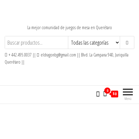
Saltar
al
contenido
La mejor comunidad de juegos de mesa en Querétaro
+ 442.495.0037 ||
eldragonbg@gmail.com || Blvd. La Campana 940, Juriquilla
Querétaro ||
0
$0
Menú