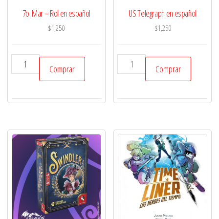
7o. Mar – Rol en español
US Telegraph en español
$
1,250
$
1,250
7o.
US
Comprar
Comprar
Mar
Telegraph
-
en
Rol
español
en
cantidad
español
cantidad