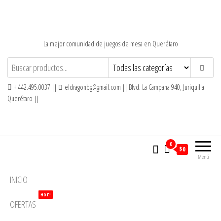
Saltar
al
contenido
La mejor comunidad de juegos de mesa en Querétaro
+ 442.495.0037 ||
eldragonbg@gmail.com || Blvd. La Campana 940, Juriquilla
Querétaro ||
0
$0
Menú
INICIO
HOT!
OFERTAS