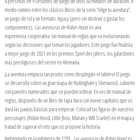
4 personas en 9 sesiones de juego de unos 60 minutos de duración. A
medio camino entre los clásicos libros de la serie “elige tu aventura”,
un juego de rol y un formato
legacy
(pero sin destruir o gastar los
componentes),
Las aventuras de Robin Hood
es una
experiencia cooperativa sin manual de reglas que va evolucionando
según las decisiones que toman los jugadores. Este juego fue finalista
a mejor juego de 2021 en los premios Spiel des Jahres, los galardones
más prestigiosos del sector en Alemania.
¡La aventura empieza tan pronto como desplegáis el tablero! El juego
se desarrolla sobre un gran mapa de Nottingham y Sherwood, cubierto
con paneles numerados que se pueden voltear. En vez de manual de
reglas, disponéis de un libro de tapa dura con nueve capítulos que os
dará las pautas básicas para empezar. Colocad las figuras de vuestros
personajes (Robin Hood, Little Jhon, Marian y Will Scarlet) en el mapa y
tratad de superar el reto que os propone la historia.
Ambientado en la Inglaterra de 1193,
Las aventuras de Robin Hood
es