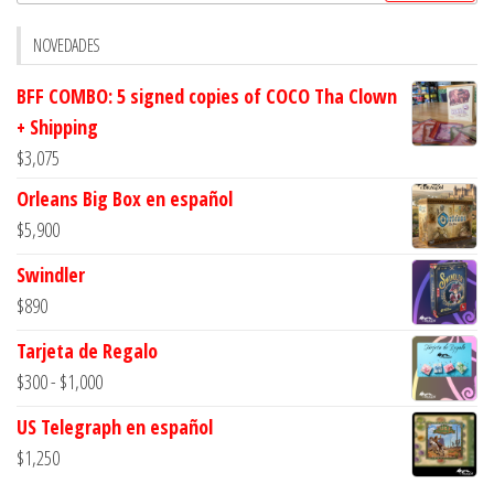
sistema
Fate
NOVEDADES
cantidad
BFF COMBO: 5 signed copies of COCO Tha Clown
+ Shipping
$
3,075
Orleans Big Box en español
$
5,900
Swindler
$
890
Tarjeta de Regalo
Rango
$
300
-
$
1,000
de
US Telegraph en español
precios:
$
1,250
desde