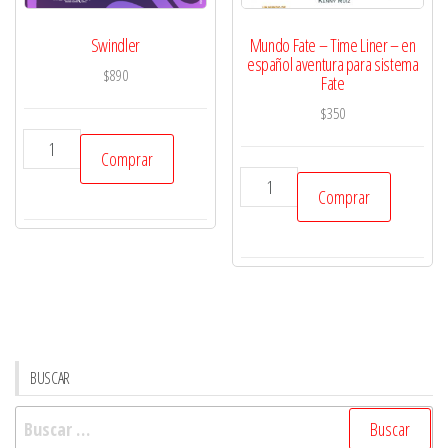
Swindler
Mundo Fate – Time Liner – en
español aventura para sistema
$
890
Fate
$
350
Swindler
Comprar
cantidad
Mundo
Comprar
Fate
-
Time
Liner
-
en
español
BUSCAR
aventura
Buscar:
para