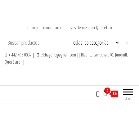
Saltar
al
contenido
La mejor comunidad de juegos de mesa en Querétaro
+ 442.495.0037 ||
eldragonbg@gmail.com || Blvd. La Campana 940, Juriquilla
Querétaro ||
0
$0
Menú