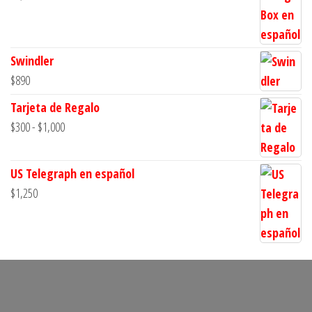
Swindler
$
890
Tarjeta de Regalo
Rango
$
300
-
$
1,000
de
precios:
US Telegraph en español
desde
$
1,250
$300
hasta
$1,000