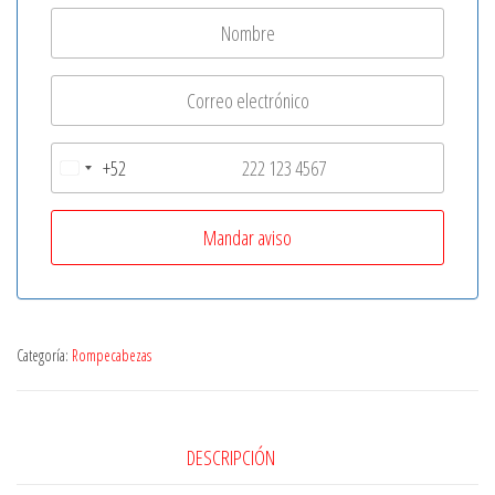
+52
M
e
x
i
c
o
Categoría:
Rompecabezas
+
5
2
DESCRIPCIÓN