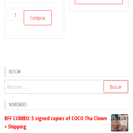
desde
$300
Mundo
hasta
Comprar
Fate
$1,000
-
Time
Liner
-
en
español
BUSCAR
aventura
Buscar:
para
sistema
Fate
NOVEDADES
cantidad
BFF COMBO: 5 signed copies of COCO Tha Clown
+ Shipping