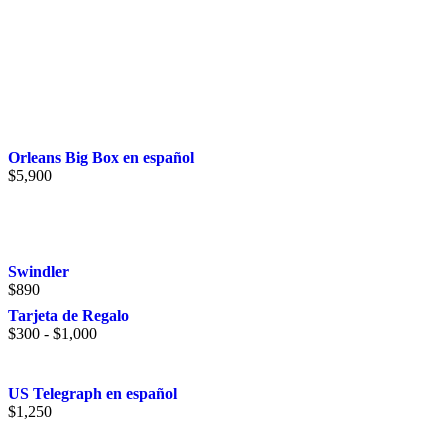
Orleans Big Box en español
$
5,900
Swindler
$
890
Tarjeta de Regalo
Rango
$
300
-
$
1,000
de
precios:
desde
US Telegraph en español
$300
$
1,250
hasta
$1,000