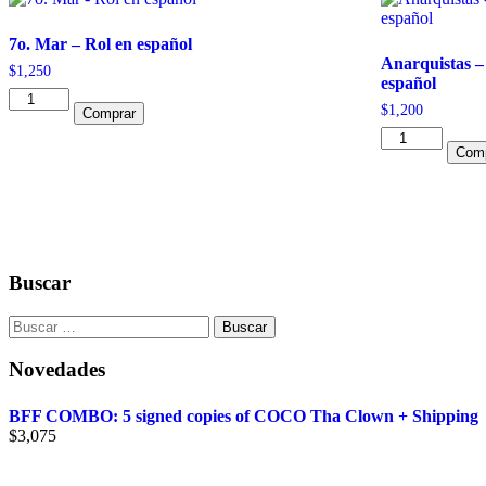
7o. Mar – Rol en español
Anarquistas –
$
1,250
español
7o.
$
1,200
Comprar
Mar
-
Anarquistas
Comp
Rol
-
en
suplemento
español
Vampiro
cantidad
en
español
cantidad
Buscar
Buscar:
Novedades
BFF COMBO: 5 signed copies of COCO Tha Clown + Shipping
$
3,075