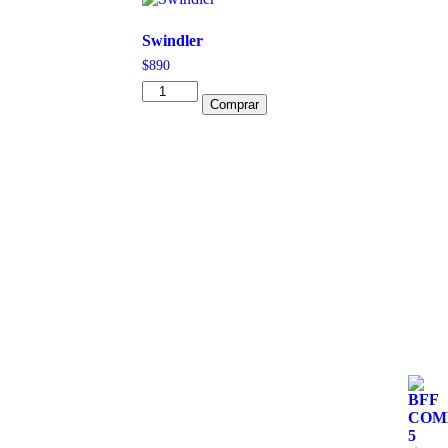
Swindler
$
890
Swindler
Comprar
cantidad