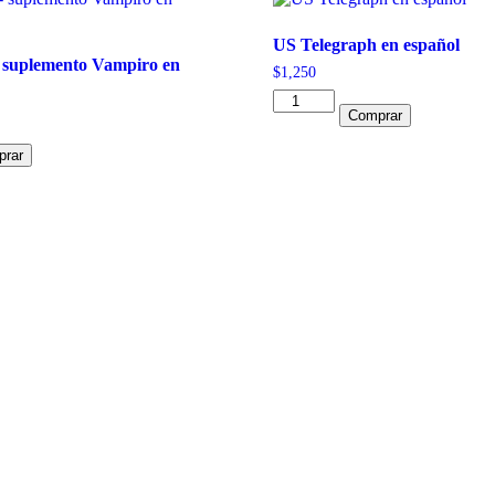
US Telegraph en español
 suplemento Vampiro en
$
1,250
US
Comprar
Telegraph
en
rar
español
cantidad