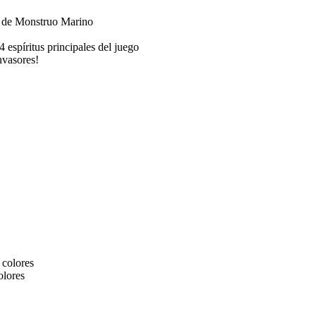
o de Monstruo Marino
 espíritus principales del juego
nvasores!
 colores
olores