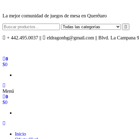
Saltar
al
La mejor comunidad de juegos de mesa en Querétaro
contenido
+ 442.495.0037 ||
eldragonbg@gmail.com || Blvd. La Campana 940,
0
$0
Menú
0
$0
Inicio