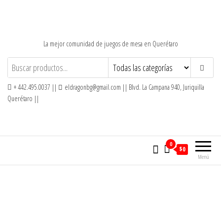
Saltar
al
contenido
La mejor comunidad de juegos de mesa en Querétaro
+ 442.495.0037 ||
eldragonbg@gmail.com || Blvd. La Campana 940, Juriquilla
Querétaro ||
0
$0
Menú