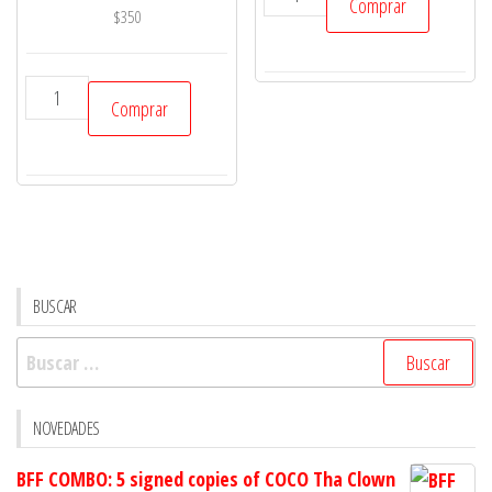
Comprar
Big
$
350
Box
en
Mundo
Comprar
español
Fate
cantidad
-
Time
Liner
-
en
español
BUSCAR
aventura
Buscar:
para
sistema
Fate
NOVEDADES
cantidad
BFF COMBO: 5 signed copies of COCO Tha Clown