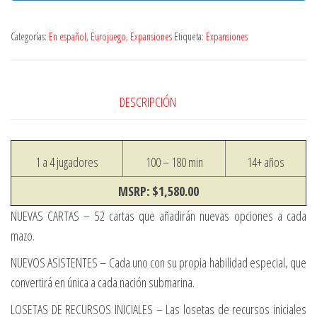
c
o
Categorías:
En español
,
Eurojuego
,
Expansiones
Etiqueta:
Expansiones
+
5
2
DESCRIPCIÓN
1 a 4 jugadores
100 – 180 min
14+ años
MSRP: $1,580.00
NUEVAS CARTAS – 52 cartas que añadirán nuevas opciones a cada
mazo.
NUEVOS ASISTENTES – Cada uno con su propia habilidad especial, que
convertirá en única a cada nación submarina.
LOSETAS DE RECURSOS INICIALES – Las losetas de recursos iniciales