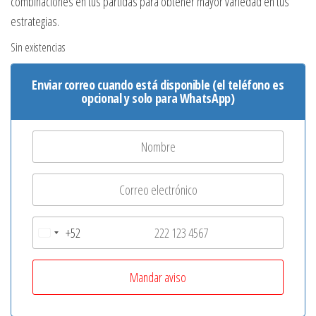
combinaciones en tus partidas para obtener mayor variedad en tus
estrategias.
Sin existencias
Enviar correo cuando está disponible (el teléfono es
opcional y solo para WhatsApp)
+52
M
e
x
i