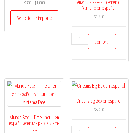
Anarquistas – suplemento
Rango
$
300
-
$
1,000
Vampiro en español
de
precios:
$
1,200
Seleccionar importe
desde
$300
Anarquistas
hasta
Comprar
-
$1,000
suplemento
Vampiro
en
español
cantidad
Orleans Big Box en español
$
5,900
Mundo Fate – Time Liner – en
español aventura para sistema
Fate
Orleans