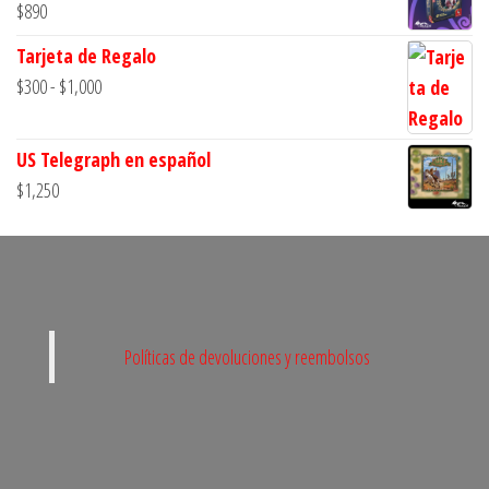
$
890
Tarjeta de Regalo
Rango
$
300
-
$
1,000
de
precios:
US Telegraph en español
desde
$
1,250
$300
hasta
$1,000
Políticas de devoluciones y reembolsos