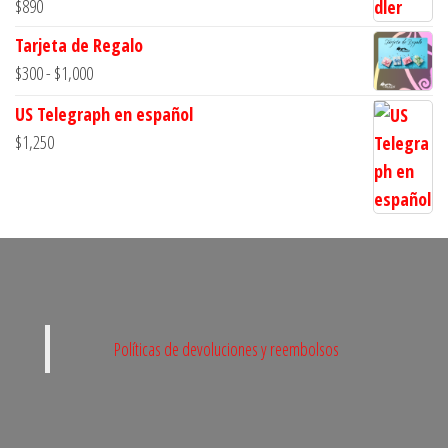
$
890
Tarjeta de Regalo
Rango
$
300
-
$
1,000
de
US Telegraph en español
precios:
$
1,250
desde
$300
hasta
$1,000
Políticas de devoluciones y reembolsos