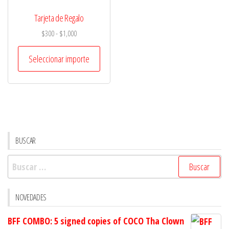
Tarjeta de Regalo
Rango
$
300
-
$
1,000
de
precios:
Seleccionar importe
desde
$300
hasta
$1,000
BUSCAR
Buscar:
NOVEDADES
BFF COMBO: 5 signed copies of COCO Tha Clown