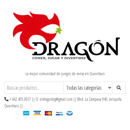
Saltar
al
contenido
La mejor comunidad de juegos de mesa en Querétaro
+ 442.495.0037 ||
eldragonbg@gmail.com || Blvd. La Campana 940, Juriquilla
Querétaro ||