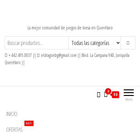
Saltar
al
contenido
La mejor comunidad de juegos de mesa en Querétaro
+ 442.495.0037 ||
eldragonbg@gmail.com || Blvd. La Campana 940, Juriquilla
Querétaro ||
0
$0
Menú
INICIO
HOT!
OFERTAS