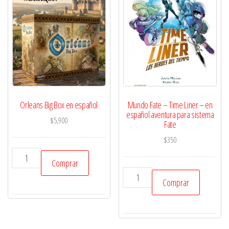
Orleans Big Box en español
Mundo Fate – Time Liner – en
español aventura para sistema
$
5,900
Fate
$
350
Orleans
Comprar
Big
Mundo
Comprar
Box
Fate
en
-
español
Time
cantidad