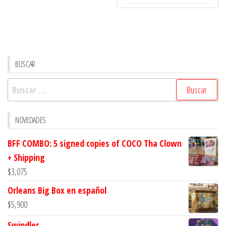
Vampiro
cantidad
en
español
cantidad
BUSCAR
Buscar:
NOVEDADES
BFF COMBO: 5 signed copies of COCO Tha Clown
+ Shipping
$
3,075
Orleans Big Box en español
$
5,900
Swindler