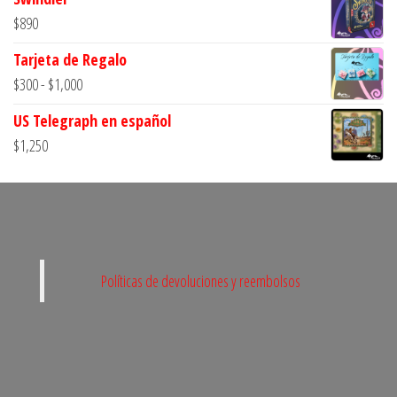
$
890
Tarjeta de Regalo
Rango
$
300
-
$
1,000
de
US Telegraph en español
precios:
$
1,250
desde
$300
hasta
$1,000
Políticas de devoluciones y reembolsos