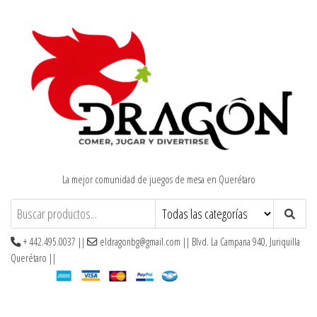
Saltar
al
contenido
La mejor comunidad de juegos de mesa en Querétaro
+ 442.495.0037 ||
eldragonbg@gmail.com || Blvd. La Campana 940, Juriquilla
Querétaro ||