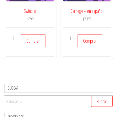
cantidad
Swindler
Carnegie – en español
$
890
$
2,150
Swindler
Carnegie
Comprar
Comprar
cantidad
-
en
español
cantidad
BUSCAR
Buscar:
NOVEDADES