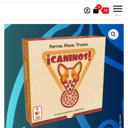
0
$0
Menú