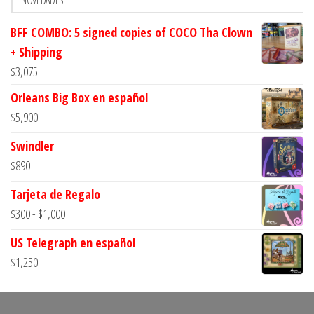
BFF COMBO: 5 signed copies of COCO Tha Clown
+ Shipping
$
3,075
Orleans Big Box en español
$
5,900
Swindler
$
890
Tarjeta de Regalo
Rango
$
300
-
$
1,000
de
US Telegraph en español
precios:
$
1,250
desde
$300
hasta