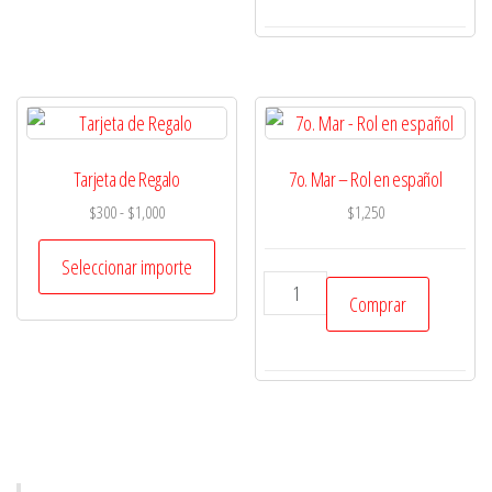
-
en
Time
español
Liner
cantidad
-
en
español
Tarjeta de Regalo
7o. Mar – Rol en español
aventura
Rango
$
300
-
$
1,000
$
1,250
para
de
sistema
precios:
Seleccionar importe
Fate
7o.
desde
Comprar
cantidad
Mar
$300
hasta
-
$1,000
Rol
en
español
cantidad