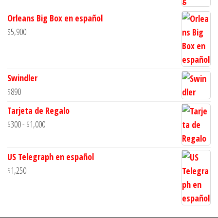
Orleans Big Box en español
$
5,900
Swindler
$
890
Tarjeta de Regalo
Rango
$
300
-
$
1,000
de
precios:
US Telegraph en español
desde
$
1,250
$300
hasta
$1,000