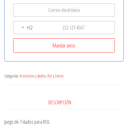
+52
M
e
x
i
c
o
Categorías:
Accesorios y dados
,
Rol y Libros
+
5
2
DESCRIPCIÓN
Juego de 7 dados para ROL.