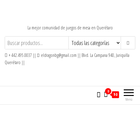
Saltar
al
contenido
La mejor comunidad de juegos de mesa en Querétaro
+ 442.495.0037 ||
eldragonbg@gmail.com || Blvd. La Campana 940, Juriquilla
Querétaro ||
0
$0
Menú