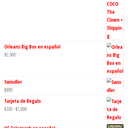
Orleans Big Box en español
$
5,900
Swindler
$
890
Tarjeta de Regalo
Rango
$
300
-
$
1,000
de
precios:
US Telegraph en español