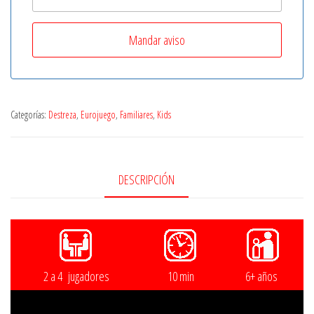
Categorías:
Destreza
,
Eurojuego
,
Familiares
,
Kids
DESCRIPCIÓN
2 a 4 jugadores
10 min
6+ años