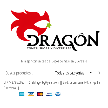
Saltar
al
contenido
La mejor comunidad de juegos de mesa en Querétaro
+ 442.495.0037 ||
eldragonbg@gmail.com || Blvd. La Campana 940, Juriquilla
Querétaro ||