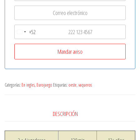
+52
M
e
x
i
c
o
Categorías:
En ingles
,
Eurojuego
Etiquetas:
oeste
,
vaqueros
+
5
2
DESCRIPCIÓN