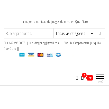
Saltar
al
contenido
La mejor comunidad de juegos de mesa en Querétaro
+ 442.495.0037 ||
eldragonbg@gmail.com || Blvd. La Campana 940, Juriquilla
Querétaro ||
0
$0
Menú