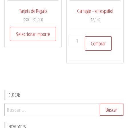
Tarjeta de Regalo
Carnegie – en español
Rango
$
300
-
$
1,000
$
2,150
de
precios:
Seleccionar importe
Carnegie
desde
Comprar
-
$300
hasta
en
$1,000
español
cantidad
BUSCAR
Buscar:
NOVEDADES