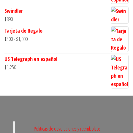
Swindler
$
890
Tarjeta de Regalo
Rango
$
300
-
$
1,000
de
precios:
US Telegraph en español
desde
$
1,250
$300
hasta
$1,000
Políticas de devoluciones y reembolsos