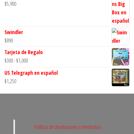
$
5,900
Swindler
$
890
Tarjeta de Regalo
Rango
$
300
-
$
1,000
de
US Telegraph en español
precios:
$
1,250
desde
$300
hasta
$1,000
Políticas de devoluciones y reembolsos