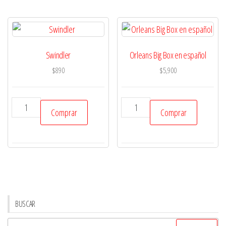
Liner
-
en
español
Swindler
Orleans Big Box en español
aventura
$
890
$
5,900
para
sistema
Fate
Swindler
Orleans
Comprar
Comprar
cantidad
cantidad
Big
Box
en
español
cantidad
BUSCAR
Buscar: