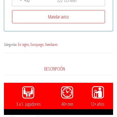
+52
M
e
x
i
c
o
Categorías:
En ingles
,
Eurojuego
,
Familiares
+
5
2
DESCRIPCIÓN
3 a 5 jugadores
40+ min
12+ años