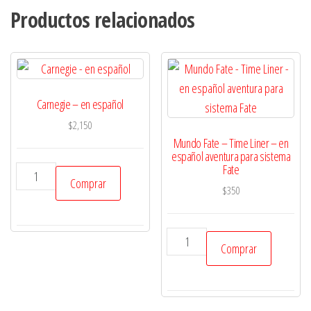
Productos relacionados
Carnegie – en español
$
2,150
Mundo Fate – Time Liner – en
español aventura para sistema
Fate
Carnegie
Comprar
-
$
350
en
español
Mundo
Comprar
cantidad
Fate
-
Time