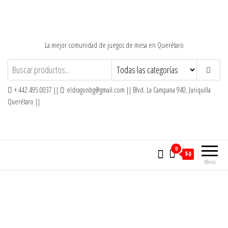
Saltar
al
contenido
La mejor comunidad de juegos de mesa en Querétaro
+ 442.495.0037 ||
eldragonbg@gmail.com || Blvd. La Campana 940, Juriquilla
Querétaro ||
0
$0
Menú