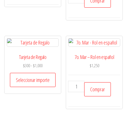
Comprar
-
español
suplemento
cantidad
Vampiro
en
español
cantidad
Tarjeta de Regalo
7o. Mar – Rol en español
Rango
$
300
-
$
1,000
$
1,250
de
precios:
Seleccionar importe
7o.
desde
Comprar
Mar
$300
hasta
-
$1,000
Rol
en
español