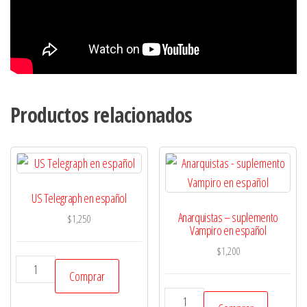
Productos relacionados
US Telegraph en español
Anarquistas – suplemento
$
1,250
Vampiro en español
$
1,200
US
Comprar
Telegraph
Anarquistas
en