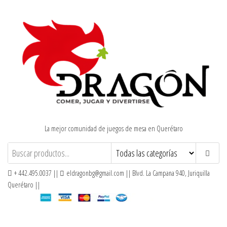
Saltar
al
contenido
La mejor comunidad de juegos de mesa en Querétaro
+ 442.495.0037 ||
eldragonbg@gmail.com || Blvd. La Campana 940, Juriquilla
Querétaro ||