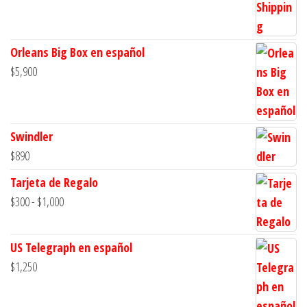
Orleans Big Box en español
$
5,900
Swindler
$
890
Tarjeta de Regalo
Rango
$
300
-
$
1,000
de
precios:
US Telegraph en español
desde
$
1,250
$300
hasta