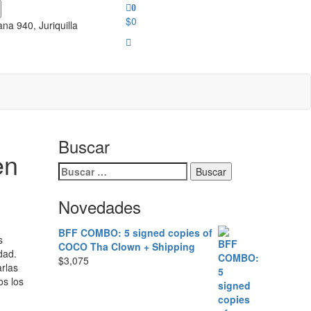
0
$0
a 940, Juriquilla
Buscar
en
Buscar:
Novedades
BFF COMBO: 5 signed copies of
s
COCO Tha Clown + Shipping
dad.
$
3,075
rlas
os los