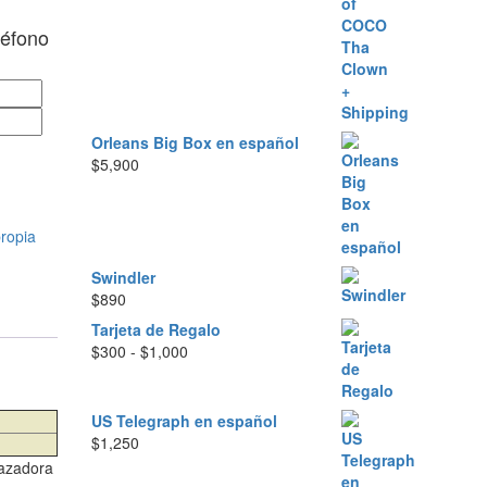
léfono
Orleans Big Box en español
$
5,900
propia
Swindler
$
890
Tarjeta de Regalo
Rango
$
300
-
$
1,000
de
precios:
desde
US Telegraph en español
$300
$
1,250
hasta
cazadora
$1,000