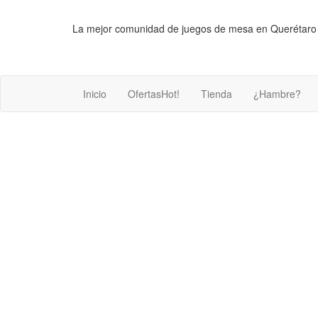
Saltar
al
La mejor comunidad de juegos de mesa en Querétaro
contenido
Inicio
Ofertas
Hot!
Tienda
¿Hambre?