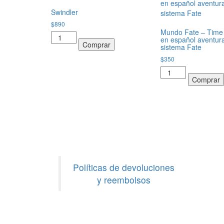
Swindler
$
890
Mundo Fate – Time 
Swindler
en español aventur
Comprar
cantidad
sistema Fate
$
350
Mundo
Comprar
Fate
-
Time
Liner
-
en
español
aventura
para
Políticas de devoluciones
sistema
y reembolsos
Fate
cantidad