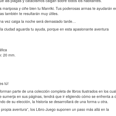
e las plagas y cataclismos caigan sobre todos los habitantes.
as mariposa y ciñe bien tu Manriki. Tus poderosas armas te ayudarán e
ras también te resultarán muy útiles.
Una vez caiga la noche será demasiado tarde…
, la ciudad aguarda tu ayuda, porque en esta apasionante aventura
áfica
o: 20 mm.
es tú!
orman parte de una colección completa de libros ilustrados en los cual
 se sumerja en sus páginas, tendrá que ir eligiendo cómo se enfrenta a 
o de su elección, la historia se desarrollará de una forma u otra.
tu propia aventura”, los Libro-Juego suponen un paso más allá en la