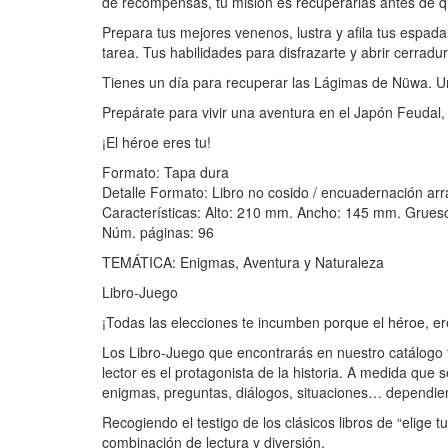
de recompensas, tu misión es recuperarlas antes de qu
Prepara tus mejores venenos, lustra y afila tus espad
tarea. Tus habilidades para disfrazarte y abrir cerradu
Tienes un día para recuperar las Lágimas de Nüwa. 
Prepárate para vivir una aventura en el Japón Feudal
¡El héroe eres tu!
Formato: Tapa dura
Detalle Formato: Libro no cosido / encuadernación arr
Características: Alto: 210 mm. Ancho: 145 mm. Grues
Núm. páginas: 96
TEMÁTICA: Enigmas, Aventura y Naturaleza
Libro-Juego
¡Todas las elecciones te incumben porque el héroe, er
Los Libro-Juego que encontrarás en nuestro catálogo f
lector es el protagonista de la historia. A medida que
enigmas, preguntas, diálogos, situaciones… dependiend
Recogiendo el testigo de los clásicos libros de “elige 
combinación de lectura y diversión.