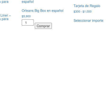
Tarjeta de Regalo
Orleans Big Box en español
Rango
$
300
-
$
1,000
Liner –
de
$
5,900
a para
precios:
Seleccionar importe
Orleans
desde
Comprar
Big
$300
Box
hasta
$1,000
en
español
cantidad