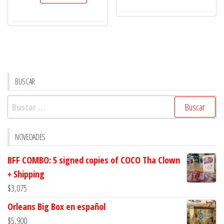
suplemento
Vampiro
en
español
cantidad
BUSCAR
Buscar:
NOVEDADES
BFF COMBO: 5 signed copies of COCO Tha Clown
+ Shipping
$
3,075
Orleans Big Box en español
$
5,900