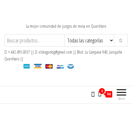
Saltar
al
contenido
La mejor comunidad de juegos de mesa en Querétaro
+ 442.495.0037 ||
eldragonbg@gmail.com || Blvd. La Campana 940, Juriquilla
Querétaro ||
0
$0
Menú