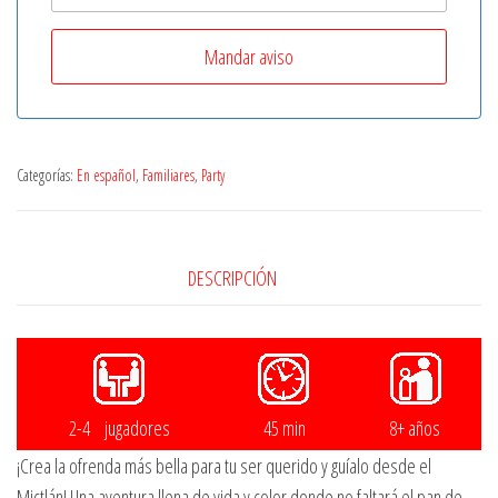
Categorías:
En español
,
Familiares
,
Party
DESCRIPCIÓN
2-4 jugadores
45 min
8+ años
¡Crea la ofrenda más bella para tu ser querido y guíalo desde el
Mictlán! Una aventura llena de vida y color donde no faltará el pan de