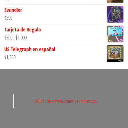
Swindler
$
890
Tarjeta de Regalo
Rango
$
300
-
$
1,000
de
US Telegraph en español
precios:
$
1,250
desde
$300
hasta
$1,000
Políticas de devoluciones y reembolsos