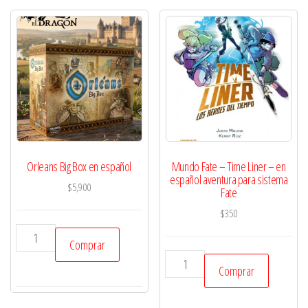
Orleans Big Box en español
Mundo Fate – Time Liner – en
español aventura para sistema
$
5,900
Fate
$
350
Orleans
Comprar
Big
Mundo
Comprar
Box
Fate
en
-