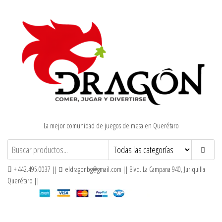
Saltar
al
contenido
La mejor comunidad de juegos de mesa en Querétaro
+ 442.495.0037 ||
eldragonbg@gmail.com || Blvd. La Campana 940, Juriquilla
Querétaro ||