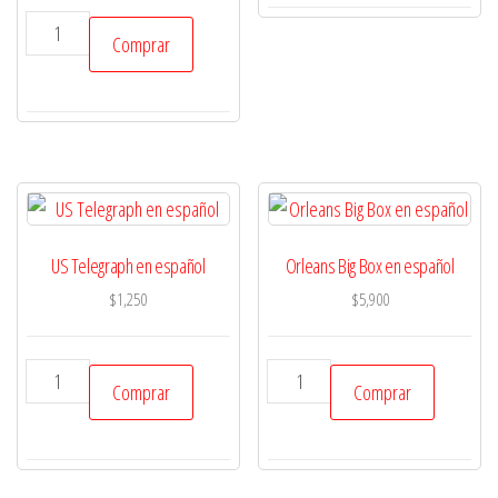
Mundo
Comprar
Fate
-
Time
Liner
-
en
español
US Telegraph en español
Orleans Big Box en español
aventura
$
1,250
$
5,900
para
sistema
Fate
US
Orleans
Comprar
Comprar
cantidad
Telegraph
Big
en
Box
español
en
cantidad
español