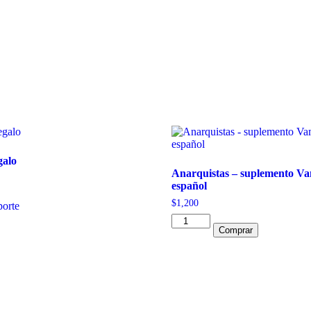
galo
Anarquistas – suplemento Va
ngo
español
cios:
$
1,200
porte
sde
Anarquistas
00
Comprar
-
ta
suplemento
,000
Vampiro
en
español
cantidad