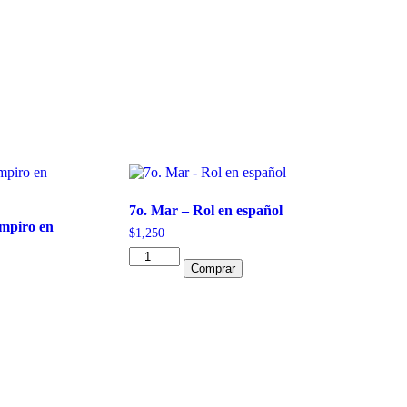
7o. Mar – Rol en español
mpiro en
$
1,250
7o.
Comprar
Mar
-
Rol
en
español
cantidad