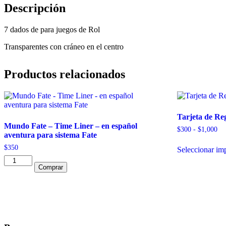
Descripción
7 dados de para juegos de Rol
Transparentes con cráneo en el centro
Productos relacionados
Tarjeta de Re
Mundo Fate – Time Liner – en español
Ra
$
300
-
$
1,000
aventura para sistema Fate
de
pre
$
350
Seleccionar im
de
Mundo
$3
Comprar
Fate
has
-
$1
Time
Liner
-
en
español