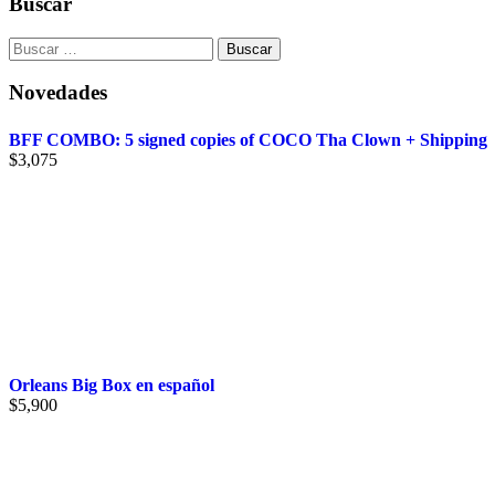
Buscar
aventura
para
Buscar:
sistema
Fate
Novedades
cantidad
BFF COMBO: 5 signed copies of COCO Tha Clown + Shipping
$
3,075
Orleans Big Box en español
$
5,900