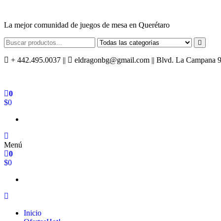
Saltar
al
La mejor comunidad de juegos de mesa en Querétaro
contenido
+ 442.495.0037 ||
eldragonbg@gmail.com || Blvd. La Campana 940,
0
$0
Menú
0
$0
Inicio